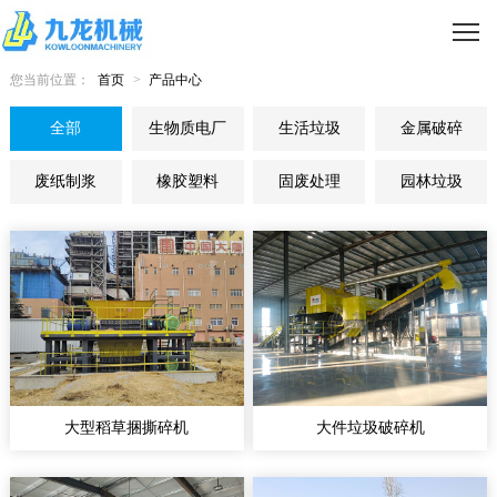
您当前位置：
首页
>
产品中心
全部
生物质电厂
生活垃圾
金属破碎
废纸制浆
橡胶塑料
固废处理
园林垃圾
大型稻草捆撕碎机
大件垃圾破碎机