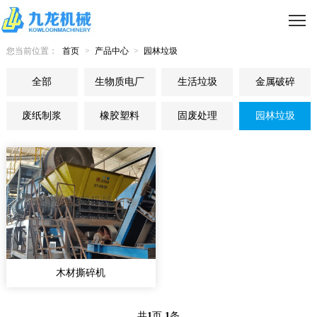
您当前位置：
首页
>
产品中心
>
园林垃圾
全部
生物质电厂
生活垃圾
金属破碎
废纸制浆
橡胶塑料
固废处理
园林垃圾
木材撕碎机
共
1
页
1
条