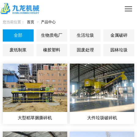
您当前位置：
首页
>
产品中心
全部
生物质电厂
生活垃圾
金属破碎
废纸制浆
橡胶塑料
固废处理
园林垃圾
大型稻草捆撕碎机
大件垃圾破碎机